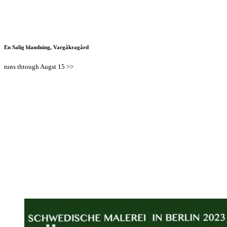
En Salig blandning, Vargåkragård
runs thtough Augst 15 >>