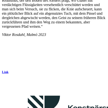
Realismus, der den Boden des Ateliers prägt, wo Gläser mit
verdächtigen Flüssigkeiten versehentlich verschüttet werden und
man sich beim Versuch, sie zu flicken, die Knie aufscheuert, kann
ein plötzlicher Blick auf ein abgenutztes Tuch, mit dem Pinsel und
dergleichen abgewischt werden, den Geist zu seinem früheren Blick
zurückführen und ihm den Weg zu einem bekannten, aber
vergessenen Pfad weisen.“
Viktor Rosdahl, Malmö 2023
Link