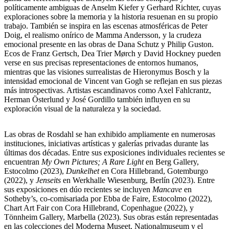
políticamente ambiguas de Anselm Kiefer y Gerhard Richter, cuyas
exploraciones sobre la memoria y la historia resuenan en su propio
trabajo. También se inspira en las escenas atmosféricas de Peter
Doig, el realismo onírico de Mamma Andersson, y la crudeza
emocional presente en las obras de Dana Schutz y Philip Guston.
Ecos de Franz Gertsch, Dea Trier Mørch y David Hockney pueden
verse en sus precisas representaciones de entornos humanos,
mientras que las visiones surrealistas de Hieronymus Bosch y la
intensidad emocional de Vincent van Gogh se reflejan en sus piezas
más introspectivas. Artistas escandinavos como Axel Fahlcrantz,
Herman Österlund y José Gordillo también influyen en su
exploración visual de la naturaleza y la sociedad.
Las obras de Rosdahl se han exhibido ampliamente en numerosas
instituciones, iniciativas artísticas y galerías privadas durante las
últimas dos décadas. Entre sus exposiciones individuales recientes se
encuentran
My Own Pictures; A Rare Light
en Berg Gallery,
Estocolmo (2023),
Dunkelhet
en Cora Hillebrand, Gotemburgo
(2022), y
Jenseits
en Werkhalle Wiesenburg, Berlín (2023). Entre
sus exposiciones en dúo recientes se incluyen
Mancave
en
Sotheby’s, co-comisariada por Ebba de Faire, Estocolmo (2022),
Chart Art Fair con Cora Hillebrand, Copenhague (2022), y
Tönnheim Gallery, Marbella (2023). Sus obras están representadas
en las colecciones del Moderna Museet, Nationalmuseum y el