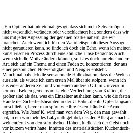
„Ein Optiker hat mir einmal gesagt, dass sich mein Sehvermögen
nicht wesentlich verändert oder verschlechtert hat, sondern dass wir
uns mit jeder Anpassung der genauen Stärke nähern, die wir
brauchen. Auch wenn ich für den Wahrheitsgehalt dieser Aussage
nicht garantieren kann, so finde ich doch ein Echo, wenn ich meinen
künstlerischen Prozess durch eine ähnliche Linse betrachte: Auch
wenn sich die Motive ändern können, so ist es doch nur eine andere
Art, sich auf ein Thema und einen Faden zu konzentrieren, der aus
einer persönlichen Notwendigkeit und Neugier entsteht.
Manchmal habe ich die sensationelle Halluzination, dass die Welt so
aussieht, als würde ich zum ersten Mal über sie stolpern, wenn ich
aus einer anderen Zeit und von einem anderen Ort im Universum
komme. Beiden gemeinsam ist eine Verflechtung von Kräften, die
größer sind als das, was ein Einzelner aushalten kann, wie die festen
Hände der Sicherheitsbeamten in der U-Bahn, die ihr Opfer langsam
umschließen, bevor man spürt, wie ihre festen Hände die Arme
ergreifen. Wie Josef K. wird man von dem Weg, den man gewählt
hat, in ein wimmelndes Labyrinth geführt, das den Alltag ausmacht,
weit entfernt von den stürmischen Höhen, in die sich der Geist noch
vor kurzem verirrt hatte. Inmitten des materialistischen Küchentisch-