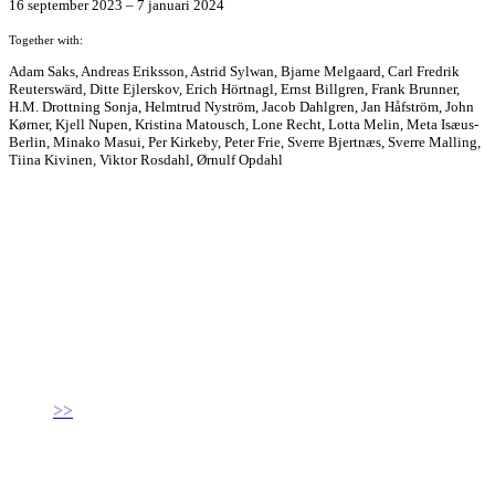
16 september 2023 – 7 januari 2024
Together with:
Adam Saks, Andreas Eriksson, Astrid Sylwan, Bjarne Melgaard, Carl Fredrik
Reuterswärd, Ditte Ejlerskov, Erich Hörtnagl, Ernst Billgren, Frank Brunner,
H.M. Drottning Sonja, Helmtrud Nyström, Jacob Dahlgren, Jan Håfström, John
Kørner, Kjell Nupen, Kristina Matousch, Lone Recht, Lotta Melin, Meta Isæus-
Berlin, Minako Masui, Per Kirkeby, Peter Frie, Sverre Bjertnæs, Sverre Malling,
Tiina Kivinen, Viktor Rosdahl, Ørnulf Opdahl
>>