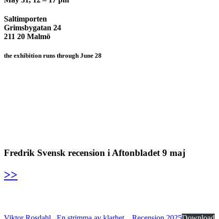
Saltimporten
Grimsbygatan 24
211 20 Malmö
the exhibition runs through June 28
Fredrik Svensk recension i Aftonbladet 9 maj
>>
Viktor Rosdahl_ En strimma av klarhet _ Recension 2025
Download