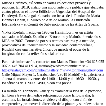
Museo Británico, así como en varias colecciones privadas y
públicas. En 2019, instaló una importante obra pública que abarcaba
cuatro pisos en el nuevo Edificio de Urgencias del Hospital de
Danderyd. Ha sido galardonado con becas de la Fundación Maria
Bonnier Dahlin, el Museo de Arte de Malmö, la Fundación
Edstrandska y el Comité de Subvenciones de las Artes de Suecia.
Viktor Rosdahl, nacido en 1980 en Helsingborg, es un artista
radicado en Malmö. Estudió en Estocolmo y Malmö, obteniendo su
MFA en 2007. Conocido por sus retratos oscuros y, a menudo,
provocativos del industrialismo y la sociedad contemporánea,
Rosdahl crea una narrativa única que mezcla el poder de la
imaginación con la reflexión social crítica.
Para más información, contacte con: Mattias Tönnheim +34 625 955
007 o +46 704 411 914, mattias@wadstromtonnheim.se //
https://instagram.com/tonnheimgallery
//
www.tonnheimgallery.com
Calle Miguel Mayor 1, Carabanchel (28019 Madrid) y la galería está
abierta de martes a viernes de 11:00 a 14:00 y de 16:30 a 19:30, y
los sábados de 11:00 a 14:00, o con cita previa.
La misión de Tönnheim Gallery es examinar la idea de lo pictórico,
también a través de medios relacionados como la fotografía, la
escultura, las instalaciones, el video y el dibujo, con el fin de
comprender y promover la dirección de la pintura y su relevancia en