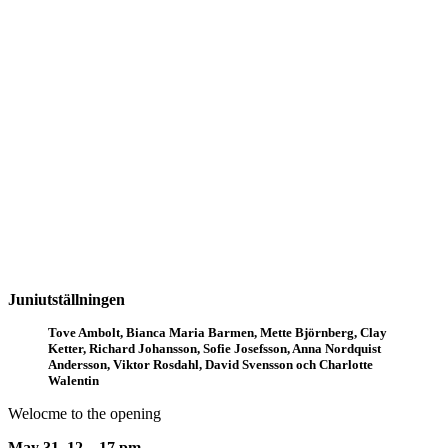
Juniutställningen
Tove Ambolt, Bianca Maria Barmen, Mette Björnberg, Clay
Ketter, Richard Johansson, Sofie Josefsson, Anna Nordquist
Andersson, Viktor Rosdahl, David Svensson och Charlotte
Walentin
Welocme to the opening
May 31, 12 – 17 pm