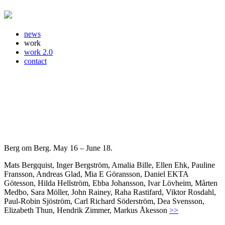
news
work
work 2.0
contact
Berg om Berg. May 16 – June 18.
Mats Bergquist, Inger Bergström, Amalia Bille, Ellen Ehk, Pauline
Fransson, Andreas Glad, Mia E Göransson, Daniel EKTA
Götesson, Hilda Hellström, Ebba Johansson, Ivar Lövheim, Mårten
Medbo, Sara Möller, John Rainey, Raha Rastifard, Viktor Rosdahl,
Paul-Robin Sjöström, Carl Richard Söderström, Dea Svensson,
Elizabeth Thun, Hendrik Zimmer, Markus Åkesson
>>