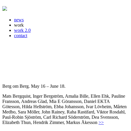
news
work
work 2.0
contact
Berg om Berg. May 16 – June 18.
Mats Bergquist, Inger Bergström, Amalia Bille, Ellen Ehk, Pauline
Fransson, Andreas Glad, Mia E Göransson, Daniel EKTA
Götesson, Hilda Hellström, Ebba Johansson, Ivar Lövheim, Mårten
Medbo, Sara Möller, John Rainey, Raha Rastifard, Viktor Rosdahl,
Paul-Robin Sjöström, Carl Richard Söderström, Dea Svensson,
Elizabeth Thun, Hendrik Zimmer, Markus Åkesson
>>