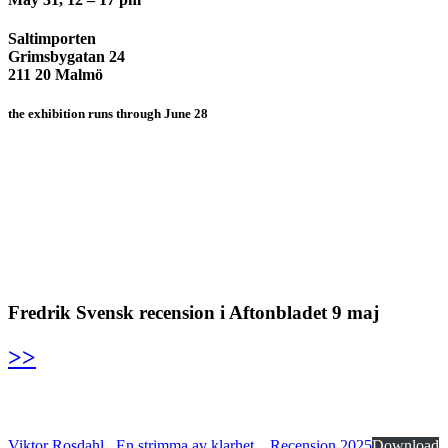
Saltimporten
Grimsbygatan 24
211 20 Malmö
the exhibition runs through June 28
Fredrik Svensk recension i Aftonbladet 9 maj
>>
Viktor Rosdahl_ En strimma av klarhet _ Recension 2025
Download