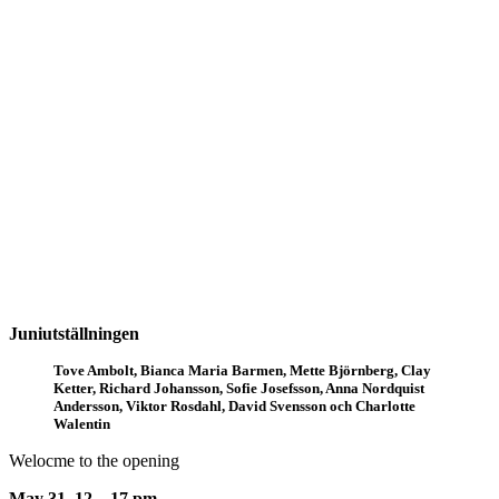
Juniutställningen
Tove Ambolt, Bianca Maria Barmen, Mette Björnberg, Clay
Ketter, Richard Johansson, Sofie Josefsson, Anna Nordquist
Andersson, Viktor Rosdahl, David Svensson och Charlotte
Walentin
Welocme to the opening
May 31, 12 – 17 pm