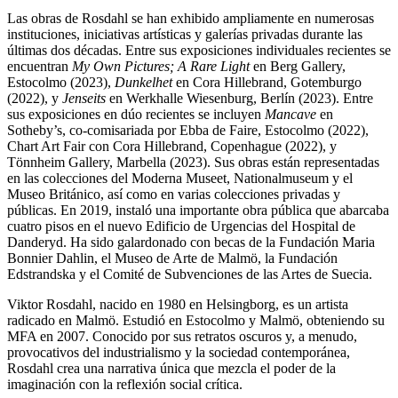
Las obras de Rosdahl se han exhibido ampliamente en numerosas
instituciones, iniciativas artísticas y galerías privadas durante las
últimas dos décadas. Entre sus exposiciones individuales recientes se
encuentran
My Own Pictures; A Rare Light
en Berg Gallery,
Estocolmo (2023),
Dunkelhet
en Cora Hillebrand, Gotemburgo
(2022), y
Jenseits
en Werkhalle Wiesenburg, Berlín (2023). Entre
sus exposiciones en dúo recientes se incluyen
Mancave
en
Sotheby’s, co-comisariada por Ebba de Faire, Estocolmo (2022),
Chart Art Fair con Cora Hillebrand, Copenhague (2022), y
Tönnheim Gallery, Marbella (2023). Sus obras están representadas
en las colecciones del Moderna Museet, Nationalmuseum y el
Museo Británico, así como en varias colecciones privadas y
públicas. En 2019, instaló una importante obra pública que abarcaba
cuatro pisos en el nuevo Edificio de Urgencias del Hospital de
Danderyd. Ha sido galardonado con becas de la Fundación Maria
Bonnier Dahlin, el Museo de Arte de Malmö, la Fundación
Edstrandska y el Comité de Subvenciones de las Artes de Suecia.
Viktor Rosdahl, nacido en 1980 en Helsingborg, es un artista
radicado en Malmö. Estudió en Estocolmo y Malmö, obteniendo su
MFA en 2007. Conocido por sus retratos oscuros y, a menudo,
provocativos del industrialismo y la sociedad contemporánea,
Rosdahl crea una narrativa única que mezcla el poder de la
imaginación con la reflexión social crítica.