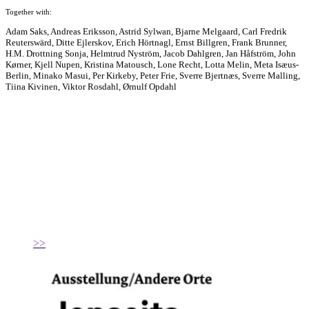
Together with:
Adam Saks, Andreas Eriksson, Astrid Sylwan, Bjarne Melgaard, Carl Fredrik
Reuterswärd, Ditte Ejlerskov, Erich Hörtnagl, Ernst Billgren, Frank Brunner,
H.M. Drottning Sonja, Helmtrud Nyström, Jacob Dahlgren, Jan Håfström, John
Kørner, Kjell Nupen, Kristina Matousch, Lone Recht, Lotta Melin, Meta Isæus-
Berlin, Minako Masui, Per Kirkeby, Peter Frie, Sverre Bjertnæs, Sverre Malling,
Tiina Kivinen, Viktor Rosdahl, Ørnulf Opdahl
>>