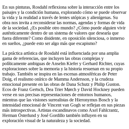
En sus pinturas, Rosdahl reflexiona sobre la interacción entre los
paisajes y la condición humana, explorando cómo se puede observar
la vida y la realidad a través de lentes utópicas y alienígenas. Su
obra nos invita a reconsiderar las normas, agendas y formas de vida
de la sociedad. ¿Es posible otro mundo? ¿Cómo puede alguien vivir
auténticamente dentro de un sistema de valores que desearía que
fuera diferente? Como disidente, en oposición silenciosa, o inmerso
en sueños, ¿puede esto ser algo más que escapismo?
La práctica artística de Rosdahl está influenciada por una amplia
gama de referencias, que incluyen las obras complejas y
políticamente ambiguas de Anselm Kiefer y Gerhard Richter, cuyas
exploraciones sobre la memoria y la historia resuenan en su propio
trabajo. También se inspira en las escenas atmosféricas de Peter
Doig, el realismo onírico de Mamma Andersson, y la crudeza
emocional presente en las obras de Dana Schutz y Philip Guston.
Ecos de Franz Gertsch, Dea Trier Mørch y David Hockney pueden
verse en sus precisas representaciones de entornos humanos,
mientras que las visiones surrealistas de Hieronymus Bosch y la
intensidad emocional de Vincent van Gogh se reflejan en sus piezas
más introspectivas. Artistas escandinavos como Axel Fahlcrantz,
Herman Österlund y José Gordillo también influyen en su
exploración visual de la naturaleza y la sociedad.