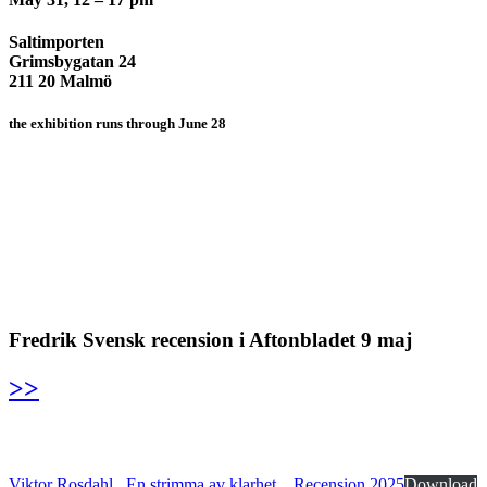
Saltimporten
Grimsbygatan 24
211 20 Malmö
the exhibition runs through June 28
Fredrik Svensk recension i Aftonbladet 9 maj
>>
Viktor Rosdahl_ En strimma av klarhet _ Recension 2025
Download