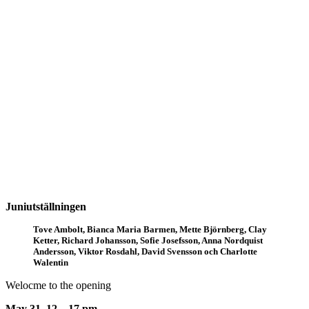
Juniutställningen
Tove Ambolt, Bianca Maria Barmen, Mette Björnberg, Clay
Ketter, Richard Johansson, Sofie Josefsson, Anna Nordquist
Andersson, Viktor Rosdahl, David Svensson och Charlotte
Walentin
Welocme to the opening
May 31, 12 – 17 pm