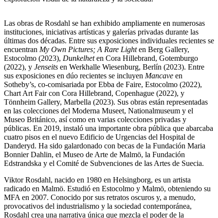
Las obras de Rosdahl se han exhibido ampliamente en numerosas
instituciones, iniciativas artísticas y galerías privadas durante las
últimas dos décadas. Entre sus exposiciones individuales recientes se
encuentran
My Own Pictures; A Rare Light
en Berg Gallery,
Estocolmo (2023),
Dunkelhet
en Cora Hillebrand, Gotemburgo
(2022), y
Jenseits
en Werkhalle Wiesenburg, Berlín (2023). Entre
sus exposiciones en dúo recientes se incluyen
Mancave
en
Sotheby’s, co-comisariada por Ebba de Faire, Estocolmo (2022),
Chart Art Fair con Cora Hillebrand, Copenhague (2022), y
Tönnheim Gallery, Marbella (2023). Sus obras están representadas
en las colecciones del Moderna Museet, Nationalmuseum y el
Museo Británico, así como en varias colecciones privadas y
públicas. En 2019, instaló una importante obra pública que abarcaba
cuatro pisos en el nuevo Edificio de Urgencias del Hospital de
Danderyd. Ha sido galardonado con becas de la Fundación Maria
Bonnier Dahlin, el Museo de Arte de Malmö, la Fundación
Edstrandska y el Comité de Subvenciones de las Artes de Suecia.
Viktor Rosdahl, nacido en 1980 en Helsingborg, es un artista
radicado en Malmö. Estudió en Estocolmo y Malmö, obteniendo su
MFA en 2007. Conocido por sus retratos oscuros y, a menudo,
provocativos del industrialismo y la sociedad contemporánea,
Rosdahl crea una narrativa única que mezcla el poder de la