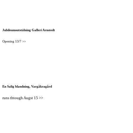
Jubileumsutstälning Galleri Arnstedt
Opening 13/7 >>
En Salig blandning, Vargåkragård
runs thtough Augst 15 >>