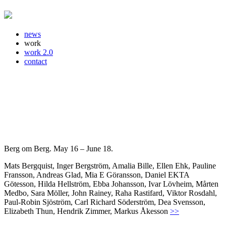
news
work
work 2.0
contact
Berg om Berg. May 16 – June 18.
Mats Bergquist, Inger Bergström, Amalia Bille, Ellen Ehk, Pauline
Fransson, Andreas Glad, Mia E Göransson, Daniel EKTA
Götesson, Hilda Hellström, Ebba Johansson, Ivar Lövheim, Mårten
Medbo, Sara Möller, John Rainey, Raha Rastifard, Viktor Rosdahl,
Paul-Robin Sjöström, Carl Richard Söderström, Dea Svensson,
Elizabeth Thun, Hendrik Zimmer, Markus Åkesson
>>