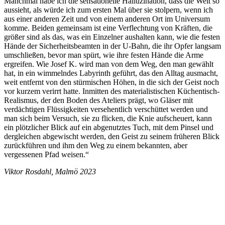
Manchmal habe ich die sensationelle Halluzination, dass die Welt so
aussieht, als würde ich zum ersten Mal über sie stolpern, wenn ich
aus einer anderen Zeit und von einem anderen Ort im Universum
komme. Beiden gemeinsam ist eine Verflechtung von Kräften, die
größer sind als das, was ein Einzelner aushalten kann, wie die festen
Hände der Sicherheitsbeamten in der U-Bahn, die ihr Opfer langsam
umschließen, bevor man spürt, wie ihre festen Hände die Arme
ergreifen. Wie Josef K. wird man von dem Weg, den man gewählt
hat, in ein wimmelndes Labyrinth geführt, das den Alltag ausmacht,
weit entfernt von den stürmischen Höhen, in die sich der Geist noch
vor kurzem verirrt hatte. Inmitten des materialistischen Küchentisch-
Realismus, der den Boden des Ateliers prägt, wo Gläser mit
verdächtigen Flüssigkeiten versehentlich verschüttet werden und
man sich beim Versuch, sie zu flicken, die Knie aufscheuert, kann
ein plötzlicher Blick auf ein abgenutztes Tuch, mit dem Pinsel und
dergleichen abgewischt werden, den Geist zu seinem früheren Blick
zurückführen und ihm den Weg zu einem bekannten, aber
vergessenen Pfad weisen.“
Viktor Rosdahl, Malmö 2023