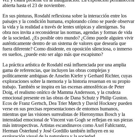
abierta hasta el 23 de noviembre.
En sus pinturas, Rosdahl reflexiona sobre la interacción entre los
paisajes y la condición humana, explorando cómo se puede observar
la vida y la realidad a través de lentes utópicas y alienígenas. Su
obra nos invita a reconsiderar las normas, agendas y formas de vida
de la sociedad. ¿Es posible otro mundo? ¿Cómo puede alguien vivir
auténticamente dentro de un sistema de valores que desearía que
fuera diferente? Como disidente, en oposición silenciosa, o inmerso
en sueños, ¿puede esto ser algo más que escapismo?
La práctica artística de Rosdahl está influenciada por una amplia
gama de referencias, que incluyen las obras complejas y
políticamente ambiguas de Anselm Kiefer y Gerhard Richter, cuyas
exploraciones sobre la memoria y la historia resuenan en su propio
trabajo. También se inspira en las escenas atmosféricas de Peter
Doig, el realismo onírico de Mamma Andersson, y la crudeza
emocional presente en las obras de Dana Schutz y Philip Guston.
Ecos de Franz Gertsch, Dea Trier Mørch y David Hockney pueden
verse en sus precisas representaciones de entornos humanos,
mientras que las visiones surrealistas de Hieronymus Bosch y la
intensidad emocional de Vincent van Gogh se reflejan en sus piezas
más introspectivas. Artistas escandinavos como Axel Fahlcrantz,
Herman Österlund y José Gordillo también influyen en su
exploración visual de la naturaleza y la sociedad.