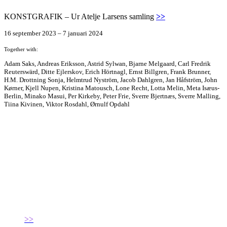
KONSTGRAFIK – Ur Atelje Larsens samling
>>
16 september 2023 – 7 januari 2024
Together with:
Adam Saks, Andreas Eriksson, Astrid Sylwan, Bjarne Melgaard, Carl Fredrik
Reuterswärd, Ditte Ejlerskov, Erich Hörtnagl, Ernst Billgren, Frank Brunner,
H.M. Drottning Sonja, Helmtrud Nyström, Jacob Dahlgren, Jan Håfström, John
Kørner, Kjell Nupen, Kristina Matousch, Lone Recht, Lotta Melin, Meta Isæus-
Berlin, Minako Masui, Per Kirkeby, Peter Frie, Sverre Bjertnæs, Sverre Malling,
Tiina Kivinen, Viktor Rosdahl, Ørnulf Opdahl
>>