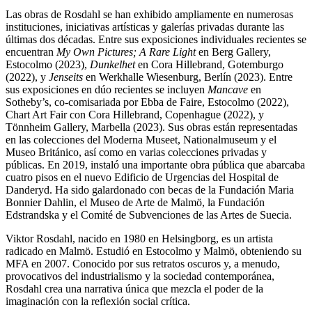
Las obras de Rosdahl se han exhibido ampliamente en numerosas
instituciones, iniciativas artísticas y galerías privadas durante las
últimas dos décadas. Entre sus exposiciones individuales recientes se
encuentran
My Own Pictures; A Rare Light
en Berg Gallery,
Estocolmo (2023),
Dunkelhet
en Cora Hillebrand, Gotemburgo
(2022), y
Jenseits
en Werkhalle Wiesenburg, Berlín (2023). Entre
sus exposiciones en dúo recientes se incluyen
Mancave
en
Sotheby’s, co-comisariada por Ebba de Faire, Estocolmo (2022),
Chart Art Fair con Cora Hillebrand, Copenhague (2022), y
Tönnheim Gallery, Marbella (2023). Sus obras están representadas
en las colecciones del Moderna Museet, Nationalmuseum y el
Museo Británico, así como en varias colecciones privadas y
públicas. En 2019, instaló una importante obra pública que abarcaba
cuatro pisos en el nuevo Edificio de Urgencias del Hospital de
Danderyd. Ha sido galardonado con becas de la Fundación Maria
Bonnier Dahlin, el Museo de Arte de Malmö, la Fundación
Edstrandska y el Comité de Subvenciones de las Artes de Suecia.
Viktor Rosdahl, nacido en 1980 en Helsingborg, es un artista
radicado en Malmö. Estudió en Estocolmo y Malmö, obteniendo su
MFA en 2007. Conocido por sus retratos oscuros y, a menudo,
provocativos del industrialismo y la sociedad contemporánea,
Rosdahl crea una narrativa única que mezcla el poder de la
imaginación con la reflexión social crítica.