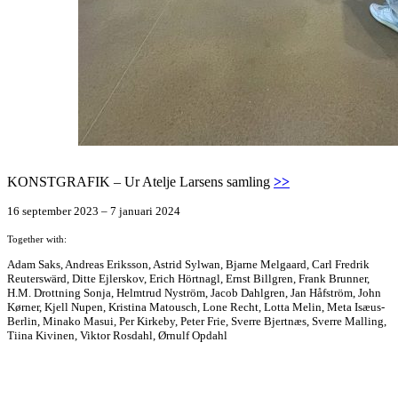
KONSTGRAFIK – Ur Atelje Larsens samling
>>
16 september 2023 – 7 januari 2024
Together with:
Adam Saks, Andreas Eriksson, Astrid Sylwan, Bjarne Melgaard, Carl Fredrik
Reuterswärd, Ditte Ejlerskov, Erich Hörtnagl, Ernst Billgren, Frank Brunner,
H.M. Drottning Sonja, Helmtrud Nyström, Jacob Dahlgren, Jan Håfström, John
Kørner, Kjell Nupen, Kristina Matousch, Lone Recht, Lotta Melin, Meta Isæus-
Berlin, Minako Masui, Per Kirkeby, Peter Frie, Sverre Bjertnæs, Sverre Malling,
Tiina Kivinen, Viktor Rosdahl, Ørnulf Opdahl