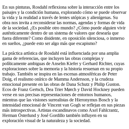
En sus pinturas, Rosdahl reflexiona sobre la interacción entre los
paisajes y la condición humana, explorando cómo se puede observar
la vida y la realidad a través de lentes utópicas y alienígenas. Su
obra nos invita a reconsiderar las normas, agendas y formas de vida
de la sociedad. ¿Es posible otro mundo? ¿Cómo puede alguien vivir
auténticamente dentro de un sistema de valores que desearía que
fuera diferente? Como disidente, en oposición silenciosa, o inmerso
en sueños, ¿puede esto ser algo más que escapismo?
La práctica artística de Rosdahl está influenciada por una amplia
gama de referencias, que incluyen las obras complejas y
políticamente ambiguas de Anselm Kiefer y Gerhard Richter, cuyas
exploraciones sobre la memoria y la historia resuenan en su propio
trabajo. También se inspira en las escenas atmosféricas de Peter
Doig, el realismo onírico de Mamma Andersson, y la crudeza
emocional presente en las obras de Dana Schutz y Philip Guston.
Ecos de Franz Gertsch, Dea Trier Mørch y David Hockney pueden
verse en sus precisas representaciones de entornos humanos,
mientras que las visiones surrealistas de Hieronymus Bosch y la
intensidad emocional de Vincent van Gogh se reflejan en sus piezas
más introspectivas. Artistas escandinavos como Axel Fahlcrantz,
Herman Österlund y José Gordillo también influyen en su
exploración visual de la naturaleza y la sociedad.