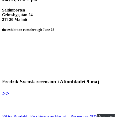
Saltimporten
Grimsbygatan 24
211 20 Malmö
the exhibition runs through June 28
Fredrik Svensk recension i Aftonbladet 9 maj
>>
Viktor Rosdahl_ En strimma av klarhet _ Recension 2025
Download