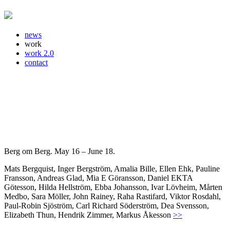
news
work
work 2.0
contact
Berg om Berg. May 16 – June 18.
Mats Bergquist, Inger Bergström, Amalia Bille, Ellen Ehk, Pauline
Fransson, Andreas Glad, Mia E Göransson, Daniel EKTA
Götesson, Hilda Hellström, Ebba Johansson, Ivar Lövheim, Mårten
Medbo, Sara Möller, John Rainey, Raha Rastifard, Viktor Rosdahl,
Paul-Robin Sjöström, Carl Richard Söderström, Dea Svensson,
Elizabeth Thun, Hendrik Zimmer, Markus Åkesson
>>