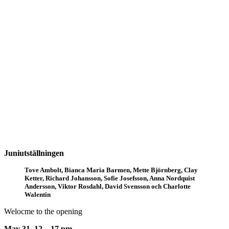
Juniutställningen
Tove Ambolt, Bianca Maria Barmen, Mette Björnberg, Clay
Ketter, Richard Johansson, Sofie Josefsson, Anna Nordquist
Andersson, Viktor Rosdahl, David Svensson och Charlotte
Walentin
Welocme to the opening
May 31, 12 – 17 pm